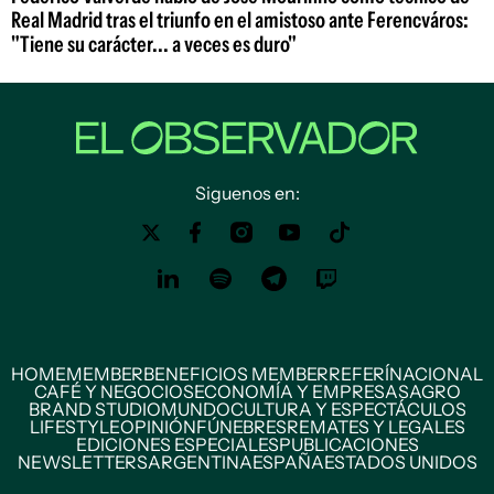
Real Madrid tras el triunfo en el amistoso ante Ferencváros:
"Tiene su carácter... a veces es duro"
Siguenos en:
HOME
MEMBER
BENEFICIOS MEMBER
REFERÍ
NACIONAL
CAFÉ Y NEGOCIOS
ECONOMÍA Y EMPRESAS
AGRO
BRAND STUDIO
MUNDO
CULTURA Y ESPECTÁCULOS
LIFESTYLE
OPINIÓN
FÚNEBRES
REMATES Y LEGALES
EDICIONES ESPECIALES
PUBLICACIONES
NEWSLETTERS
ARGENTINA
ESPAÑA
ESTADOS UNIDOS