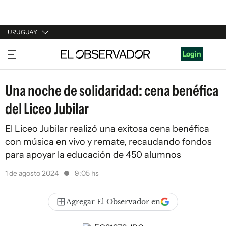
URUGUAY
URUGUAY
Login
ARGENTINA
Una noche de solidaridad: cena benéfica
ESPAÑA
del Liceo Jubilar
ESTADOS UNIDOS
El Liceo Jubilar realizó una exitosa cena benéfica
con música en vivo y remate, recaudando fondos
para apoyar la educación de 450 alumnos
1 de agosto 2024
9:05 hs
Agregar El Observador en