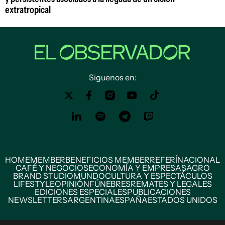
extratropical
Siguenos en:
HOME
MEMBER
BENEFICIOS MEMBER
REFERÍ
NACIONAL
CAFÉ Y NEGOCIOS
ECONOMÍA Y EMPRESAS
AGRO
BRAND STUDIO
MUNDO
CULTURA Y ESPECTÁCULOS
LIFESTYLE
OPINIÓN
FÚNEBRES
REMATES Y LEGALES
EDICIONES ESPECIALES
PUBLICACIONES
NEWSLETTERS
ARGENTINA
ESPAÑA
ESTADOS UNIDOS