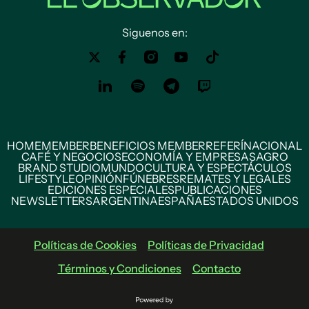
Siguenos en:
HOME
MEMBER
BENEFICIOS MEMBER
REFERÍ
NACIONAL
CAFÉ Y NEGOCIOS
ECONOMÍA Y EMPRESAS
AGRO
BRAND STUDIO
MUNDO
CULTURA Y ESPECTÁCULOS
LIFESTYLE
OPINIÓN
FÚNEBRES
REMATES Y LEGALES
EDICIONES ESPECIALES
PUBLICACIONES
NEWSLETTERS
ARGENTINA
ESPAÑA
ESTADOS UNIDOS
Políticas de Cookies
Políticas de Privacidad
Términos y Condiciones
Contacto