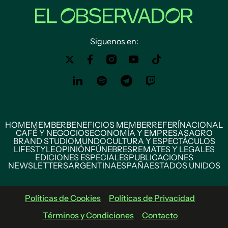
Siguenos en:
HOME
MEMBER
BENEFICIOS MEMBER
REFERÍ
NACIONAL
CAFÉ Y NEGOCIOS
ECONOMÍA Y EMPRESAS
AGRO
BRAND STUDIO
MUNDO
CULTURA Y ESPECTÁCULOS
LIFESTYLE
OPINIÓN
FÚNEBRES
REMATES Y LEGALES
EDICIONES ESPECIALES
PUBLICACIONES
NEWSLETTERS
ARGENTINA
ESPAÑA
ESTADOS UNIDOS
Políticas de Cookies
Políticas de Privacidad
Términos y Condiciones
Contacto