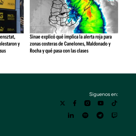
ensztat,
Sinae explicó qué implica la alerta roja para
olestaron y
zonas costeras de Canelones, Maldonado y
 sus
Rocha y qué pasa con las clases
Siguenos en: