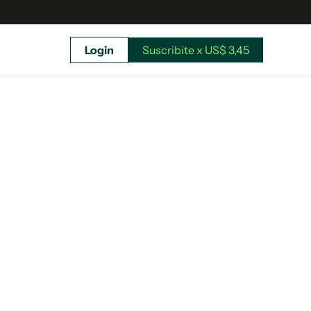
Login
Suscribite x US$ 3,45
uscríbete ahora a El Observador y elegí hasta
donde llegar.
Suscribite x US$ 3,45