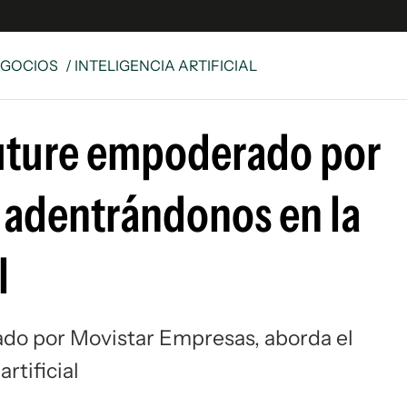
EGOCIOS
/ INTELIGENCIA ARTIFICIAL
e
S
uture empoderado por
n
es
Siguenos en:
 adentrándonos en la
 y Legales
es especiales
ciones
l
ters
ina
do por Movistar Empresas, aborda el
 Unidos
rtificial