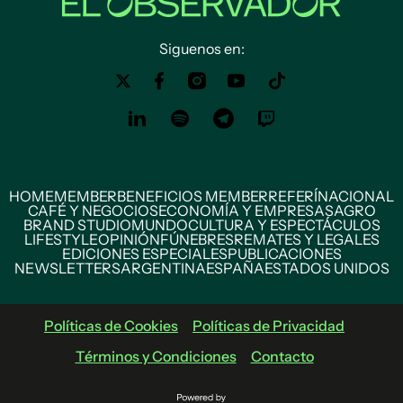
Siguenos en:
HOME
MEMBER
BENEFICIOS MEMBER
REFERÍ
NACIONAL
CAFÉ Y NEGOCIOS
ECONOMÍA Y EMPRESAS
AGRO
BRAND STUDIO
MUNDO
CULTURA Y ESPECTÁCULOS
LIFESTYLE
OPINIÓN
FÚNEBRES
REMATES Y LEGALES
EDICIONES ESPECIALES
PUBLICACIONES
NEWSLETTERS
ARGENTINA
ESPAÑA
ESTADOS UNIDOS
Políticas de Cookies
Políticas de Privacidad
Términos y Condiciones
Contacto