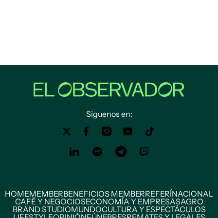
Siguenos en:
HOME
MEMBER
BENEFICIOS MEMBER
REFERÍ
NACIONAL
CAFÉ Y NEGOCIOS
ECONOMÍA Y EMPRESAS
AGRO
BRAND STUDIO
MUNDO
CULTURA Y ESPECTÁCULOS
LIFESTYLE
OPINIÓN
FÚNEBRES
REMATES Y LEGALES