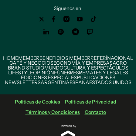
Siguenos en:
HOME
MEMBER
BENEFICIOS MEMBER
REFERÍ
NACIONAL
CAFÉ Y NEGOCIOS
ECONOMÍA Y EMPRESAS
AGRO
BRAND STUDIO
MUNDO
CULTURA Y ESPECTÁCULOS
LIFESTYLE
OPINIÓN
FÚNEBRES
REMATES Y LEGALES
EDICIONES ESPECIALES
PUBLICACIONES
NEWSLETTERS
ARGENTINA
ESPAÑA
ESTADOS UNIDOS
Políticas de Cookies
Políticas de Privacidad
Términos y Condiciones
Contacto