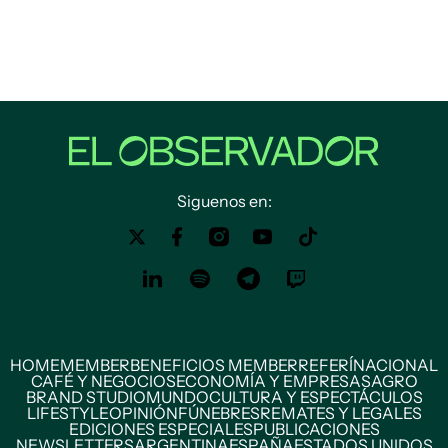
Siguenos en:
HOME
MEMBER
BENEFICIOS MEMBER
REFERÍ
NACIONAL
CAFÉ Y NEGOCIOS
ECONOMÍA Y EMPRESAS
AGRO
BRAND STUDIO
MUNDO
CULTURA Y ESPECTÁCULOS
LIFESTYLE
OPINIÓN
FÚNEBRES
REMATES Y LEGALES
EDICIONES ESPECIALES
PUBLICACIONES
NEWSLETTERS
ARGENTINA
ESPAÑA
ESTADOS UNIDOS