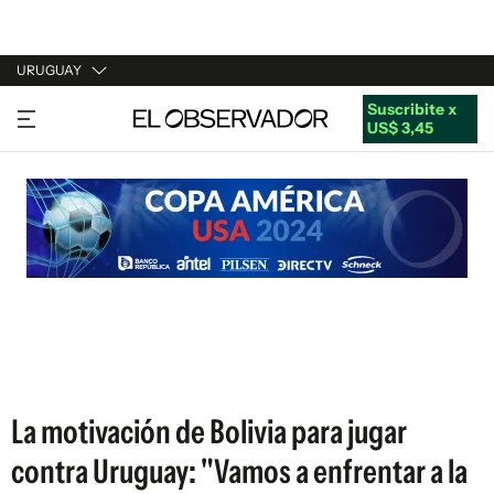
URUGUAY
Suscribite x
URUGUAY
US$ 3,45
ARGENTINA
ESPAÑA
ESTADOS UNIDOS
La motivación de Bolivia para jugar
contra Uruguay: "Vamos a enfrentar a la