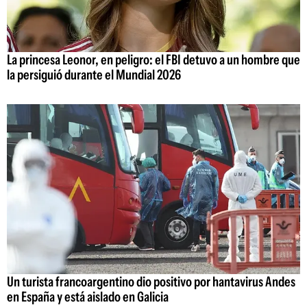
La princesa Leonor, en peligro: el FBI detuvo a un hombre que
la persiguió durante el Mundial 2026
Un turista francoargentino dio positivo por hantavirus Andes
en España y está aislado en Galicia