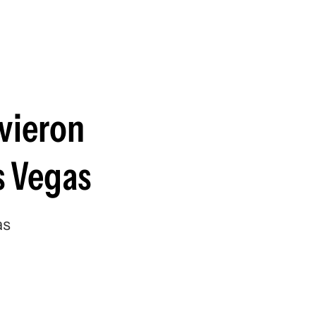
guenos en:
uvieron
s Vegas
as