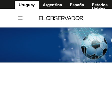
Uruguay
Argentina
España
Estados
Unidos
Home
Juegos 
Referí
Rugby
Fútbol
Básque
Mundial 2026
Tenis
Resultados Deportivos
Runnin
Fútbol internacional
Polidep
Copa Libertadores
Motor