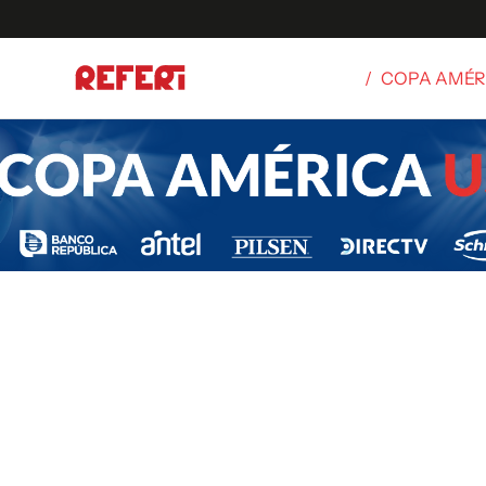
/
COPA AMÉR
Olímpicos
S
tbol
g
ortivo