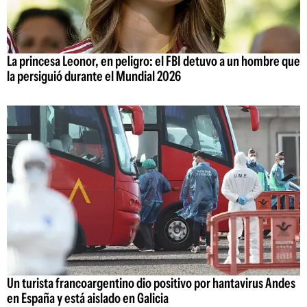
La princesa Leonor, en peligro: el FBI detuvo a un hombre que
la persiguió durante el Mundial 2026
Un turista francoargentino dio positivo por hantavirus Andes
en España y está aislado en Galicia