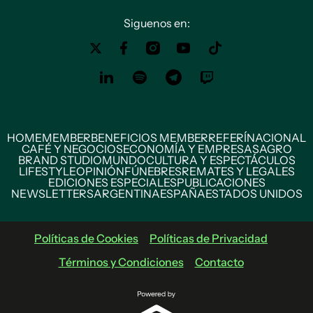
Siguenos en:
HOME
MEMBER
BENEFICIOS MEMBER
REFERÍ
NACIONAL
CAFÉ Y NEGOCIOS
ECONOMÍA Y EMPRESAS
AGRO
BRAND STUDIO
MUNDO
CULTURA Y ESPECTÁCULOS
LIFESTYLE
OPINIÓN
FÚNEBRES
REMATES Y LEGALES
EDICIONES ESPECIALES
PUBLICACIONES
NEWSLETTERS
ARGENTINA
ESPAÑA
ESTADOS UNIDOS
Políticas de Cookies
Políticas de Privacidad
Términos y Condiciones
Contacto