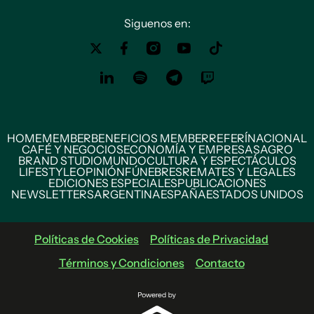
Siguenos en:
HOME
MEMBER
BENEFICIOS MEMBER
REFERÍ
NACIONAL
CAFÉ Y NEGOCIOS
ECONOMÍA Y EMPRESAS
AGRO
BRAND STUDIO
MUNDO
CULTURA Y ESPECTÁCULOS
LIFESTYLE
OPINIÓN
FÚNEBRES
REMATES Y LEGALES
EDICIONES ESPECIALES
PUBLICACIONES
NEWSLETTERS
ARGENTINA
ESPAÑA
ESTADOS UNIDOS
Políticas de Cookies
Políticas de Privacidad
Términos y Condiciones
Contacto