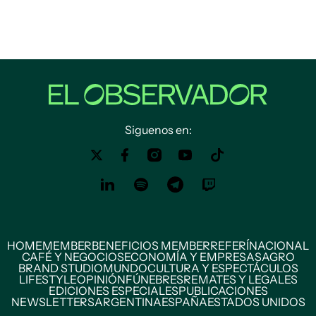
Siguenos en:
HOME
MEMBER
BENEFICIOS MEMBER
REFERÍ
NACIONAL
CAFÉ Y NEGOCIOS
ECONOMÍA Y EMPRESAS
AGRO
BRAND STUDIO
MUNDO
CULTURA Y ESPECTÁCULOS
LIFESTYLE
OPINIÓN
FÚNEBRES
REMATES Y LEGALES
EDICIONES ESPECIALES
PUBLICACIONES
NEWSLETTERS
ARGENTINA
ESPAÑA
ESTADOS UNIDOS