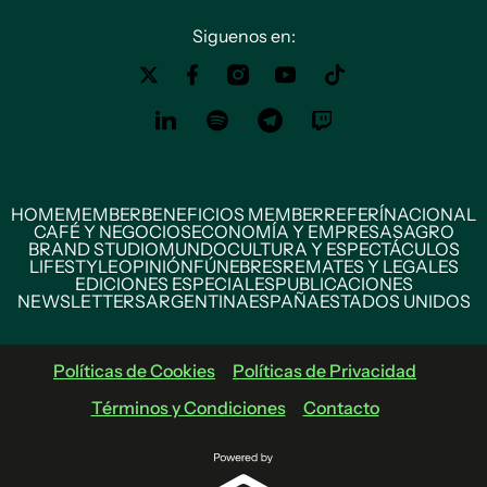
Siguenos en:
HOME
MEMBER
BENEFICIOS MEMBER
REFERÍ
NACIONAL
CAFÉ Y NEGOCIOS
ECONOMÍA Y EMPRESAS
AGRO
BRAND STUDIO
MUNDO
CULTURA Y ESPECTÁCULOS
LIFESTYLE
OPINIÓN
FÚNEBRES
REMATES Y LEGALES
EDICIONES ESPECIALES
PUBLICACIONES
NEWSLETTERS
ARGENTINA
ESPAÑA
ESTADOS UNIDOS
Políticas de Cookies
Políticas de Privacidad
Términos y Condiciones
Contacto