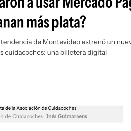
ron a usar Mercado Pa
ganan más plata?
a Intendencia de Montevideo estrenó un nue
 cuidacoches: una billetera digital
ión de Cuidacoches
Inés Guimaraens