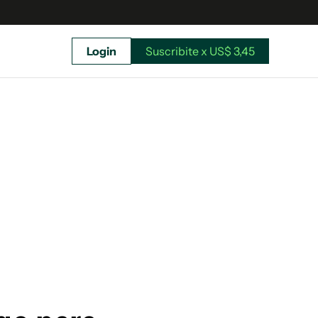
Login
Suscribite x US$ 3,45
uscríbete ahora a El Observador y elegí hasta
donde llegar.
Suscribite x US$ 3,45