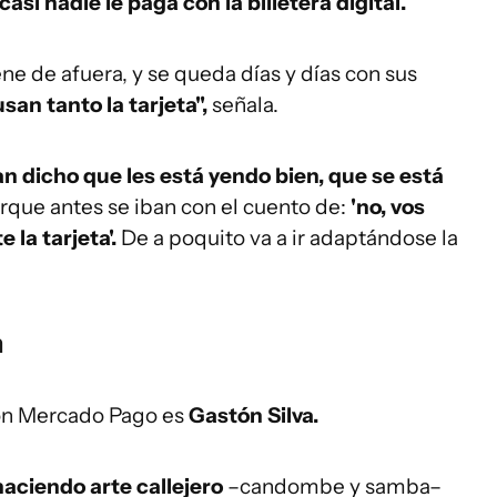
 casi nadie le paga con la billetera digital.
ene de afuera, y se queda días y días con sus
an tanto la tarjeta",
señala.
dicho que les está yendo bien, que se está
rque antes se iban con el cuento de:
'no, vos
la tarjeta'.
De a poquito va a ir adaptándose la
n
con Mercado Pago es
Gastón Silva.
 haciendo arte callejero
–candombe y samba–