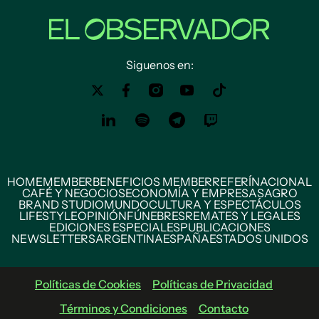
Siguenos en:
HOME
MEMBER
BENEFICIOS MEMBER
REFERÍ
NACIONAL
CAFÉ Y NEGOCIOS
ECONOMÍA Y EMPRESAS
AGRO
BRAND STUDIO
MUNDO
CULTURA Y ESPECTÁCULOS
LIFESTYLE
OPINIÓN
FÚNEBRES
REMATES Y LEGALES
EDICIONES ESPECIALES
PUBLICACIONES
NEWSLETTERS
ARGENTINA
ESPAÑA
ESTADOS UNIDOS
Políticas de Cookies
Políticas de Privacidad
Términos y Condiciones
Contacto