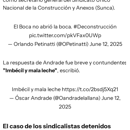
como secretario general del Sindicato Único
Nacional de la Construcción y Anexos (Sunca).
El Boca no abrió la boca.
#Deconstrucción
pic.twitter.com/pkVFax0UWp
— Orlando Petinatti (@OPetinatti)
June 12, 2025
La respuesta de Andrade fue breve y contundente
:
"Imbécil y mala leche"
, escribió.
Imbécil y mala leche
https://t.co/2bsdj5Xq21
— Óscar Andrade (@Oandradelallana)
June 12,
2025
El caso de los sindicalistas detenidos