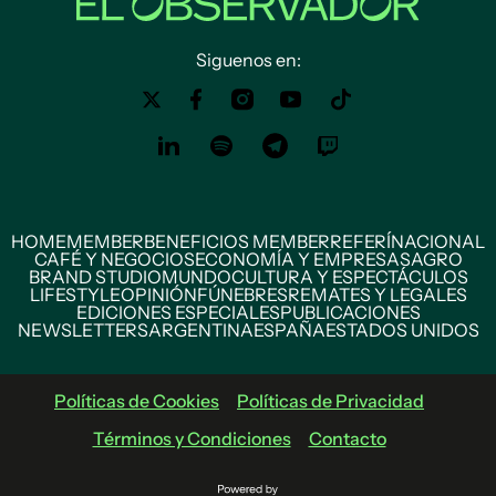
Siguenos en:
HOME
MEMBER
BENEFICIOS MEMBER
REFERÍ
NACIONAL
CAFÉ Y NEGOCIOS
ECONOMÍA Y EMPRESAS
AGRO
BRAND STUDIO
MUNDO
CULTURA Y ESPECTÁCULOS
LIFESTYLE
OPINIÓN
FÚNEBRES
REMATES Y LEGALES
EDICIONES ESPECIALES
PUBLICACIONES
NEWSLETTERS
ARGENTINA
ESPAÑA
ESTADOS UNIDOS
Políticas de Cookies
Políticas de Privacidad
Términos y Condiciones
Contacto