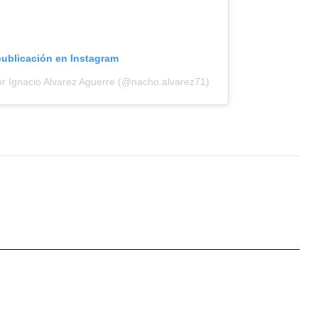
publicación en Instagram
or Ignacio Alvarez Aguerre (@nacho.alvarez71)