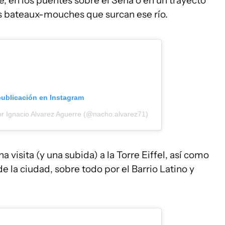
, en los puentes sobre el Sena o en un trayecto
es bateaux-mouches que surcan ese río.
publicación en Instagram
or Ignacio Alvarez Aguerre (@nacho.alvarez71)
 visita (y una subida) a la Torre Eiffel, así como
de la ciudad, sobre todo por el Barrio Latino y