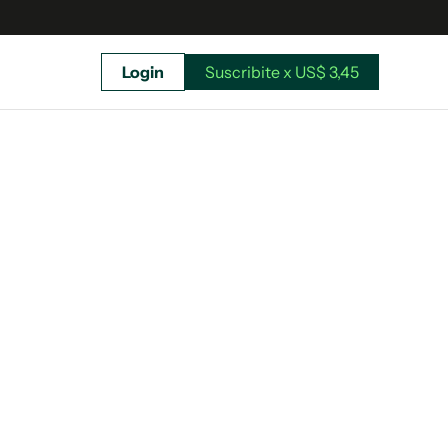
Login
Suscribite x US$ 3,45
uscríbete ahora a El Observador y elegí hasta
donde llegar.
Suscribite x US$ 3,45