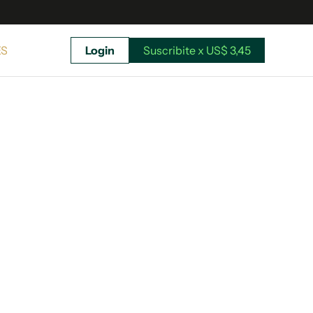
ES
Login
Suscribite x US$ 3,45
uscríbete ahora a El Observador y elegí hasta
donde llegar.
Suscribite x US$ 3,45