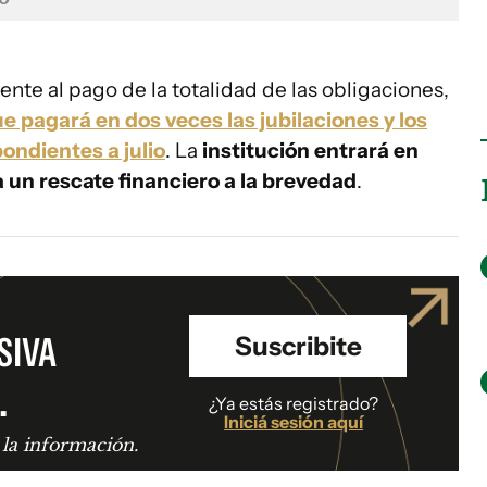
rente al pago de la totalidad de las obligaciones,
e pagará en dos veces las jubilaciones y los
pondientes a julio
. La
institución entrará en
 un rescate financiero a la brevedad
.
SIVA
Suscribite
.
¿Ya estás registrado?
Iniciá sesión aquí
 la información.