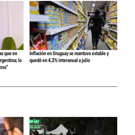
as que en
Inflación en Uruguay se mantuvo estable y
rgentina; lo
quedó en 4,3% interanual a julio
ros"