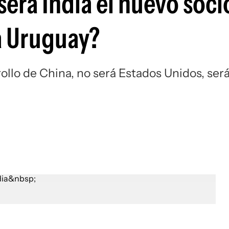
erá India el nuevo soci
a Uruguay?
rollo de China, no será Estados Unidos, ser