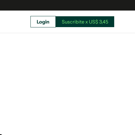
Login
Suscribite x US$ 3,45
uscríbete ahora a El Observador y elegí hasta
donde llegar.
Suscribite x US$ 3,45