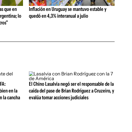
as que en
Inflación en Uruguay se mantuvo estable y
rgentina; lo
quedó en 4,3% interanual a julio
ros"
 FA:
El Chino Lasalvia negó ser el responsable de la
bien en la
caída del pase de Brian Rodríguez a Cruzeiro, y
n la cancha
evalúa tomar acciones judiciales