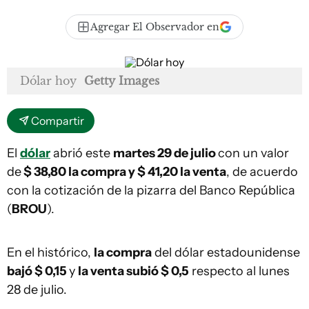
Agregar El Observador en
Dólar hoy
Getty Images
Compartir
El
dólar
abrió este
martes 29 de julio
con un valor
de
$ 38,80 la compra y $ 41,20
la venta
, de acuerdo
con la cotización de la pizarra del Banco República
(
BROU
).
En el histórico,
la compra
del dólar estadounidense
bajó $ 0,15
y
la venta subió $ 0,5
respecto al lunes
28 de julio.