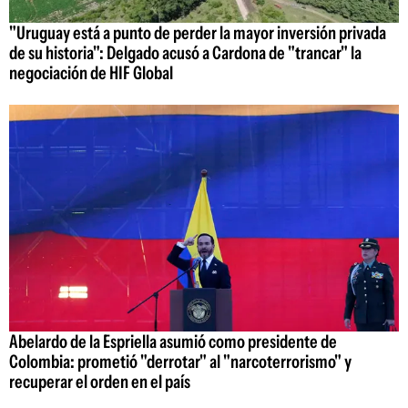
"Uruguay está a punto de perder la mayor inversión privada
de su historia": Delgado acusó a Cardona de "trancar" la
negociación de HIF Global
Abelardo de la Espriella asumió como presidente de
Colombia: prometió "derrotar" al "narcoterrorismo" y
recuperar el orden en el país