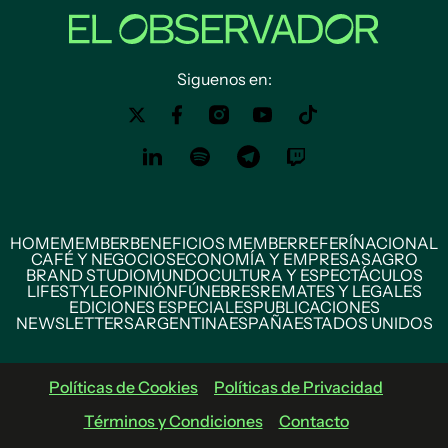
Siguenos en:
HOME
MEMBER
BENEFICIOS MEMBER
REFERÍ
NACIONAL
CAFÉ Y NEGOCIOS
ECONOMÍA Y EMPRESAS
AGRO
BRAND STUDIO
MUNDO
CULTURA Y ESPECTÁCULOS
LIFESTYLE
OPINIÓN
FÚNEBRES
REMATES Y LEGALES
EDICIONES ESPECIALES
PUBLICACIONES
NEWSLETTERS
ARGENTINA
ESPAÑA
ESTADOS UNIDOS
Políticas de Cookies
Políticas de Privacidad
Términos y Condiciones
Contacto