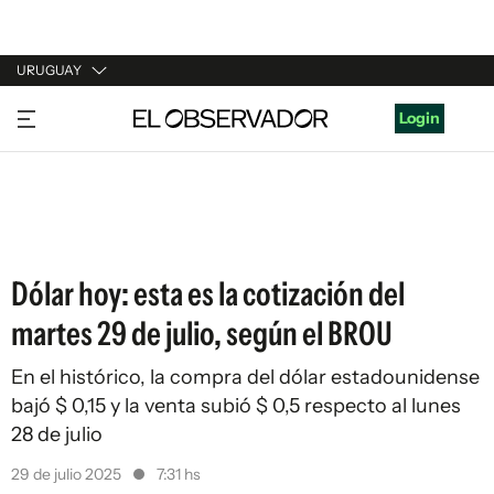
URUGUAY
URUGUAY
Login
ARGENTINA
ESPAÑA
ESTADOS UNIDOS
Dólar hoy: esta es la cotización del
martes 29 de julio, según el BROU
En el histórico, la compra del dólar estadounidense
bajó $ 0,15 y la venta subió $ 0,5 respecto al lunes
28 de julio
29 de julio 2025
7:31 hs