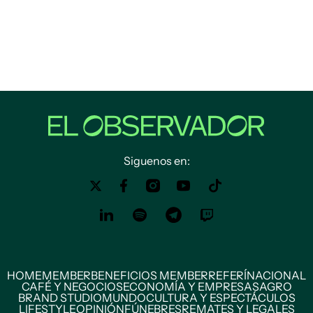
Siguenos en:
HOME
MEMBER
BENEFICIOS MEMBER
REFERÍ
NACIONAL
CAFÉ Y NEGOCIOS
ECONOMÍA Y EMPRESAS
AGRO
BRAND STUDIO
MUNDO
CULTURA Y ESPECTÁCULOS
LIFESTYLE
OPINIÓN
FÚNEBRES
REMATES Y LEGALES