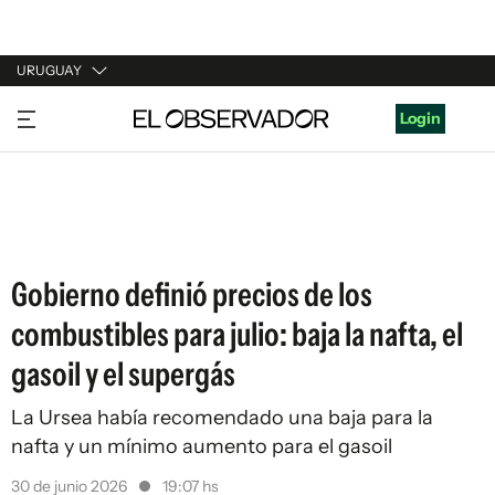
URUGUAY
URUGUAY
Login
ARGENTINA
ESPAÑA
ESTADOS UNIDOS
Gobierno definió precios de los
combustibles para julio: baja la nafta, el
gasoil y el supergás
La Ursea había recomendado una baja para la
nafta y un mínimo aumento para el gasoil
30 de junio 2026
19:07 hs