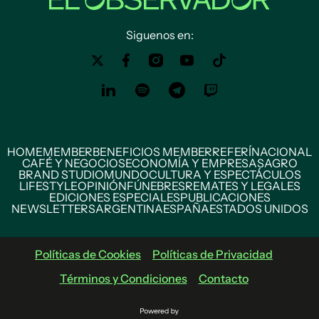
Siguenos en:
HOME
MEMBER
BENEFICIOS MEMBER
REFERÍ
NACIONAL
CAFÉ Y NEGOCIOS
ECONOMÍA Y EMPRESAS
AGRO
BRAND STUDIO
MUNDO
CULTURA Y ESPECTÁCULOS
LIFESTYLE
OPINIÓN
FÚNEBRES
REMATES Y LEGALES
EDICIONES ESPECIALES
PUBLICACIONES
NEWSLETTERS
ARGENTINA
ESPAÑA
ESTADOS UNIDOS
Políticas de Cookies
Políticas de Privacidad
Términos y Condiciones
Contacto