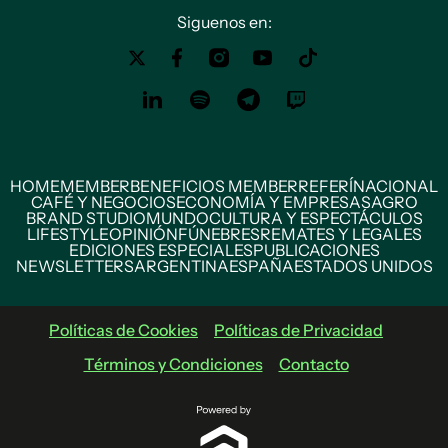
Siguenos en:
HOME
MEMBER
BENEFICIOS MEMBER
REFERÍ
NACIONAL
CAFÉ Y NEGOCIOS
ECONOMÍA Y EMPRESAS
AGRO
BRAND STUDIO
MUNDO
CULTURA Y ESPECTÁCULOS
LIFESTYLE
OPINIÓN
FÚNEBRES
REMATES Y LEGALES
EDICIONES ESPECIALES
PUBLICACIONES
NEWSLETTERS
ARGENTINA
ESPAÑA
ESTADOS UNIDOS
Políticas de Cookies
Políticas de Privacidad
Términos y Condiciones
Contacto