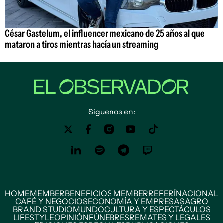
César Gastelum, el influencer mexicano de 25 años al que
mataron a tiros mientras hacía un streaming
Siguenos en:
HOME
MEMBER
BENEFICIOS MEMBER
REFERÍ
NACIONAL
CAFÉ Y NEGOCIOS
ECONOMÍA Y EMPRESAS
AGRO
BRAND STUDIO
MUNDO
CULTURA Y ESPECTÁCULOS
LIFESTYLE
OPINIÓN
FÚNEBRES
REMATES Y LEGALES