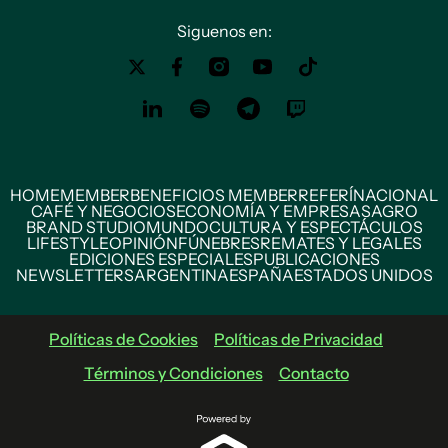
Siguenos en:
HOME
MEMBER
BENEFICIOS MEMBER
REFERÍ
NACIONAL
CAFÉ Y NEGOCIOS
ECONOMÍA Y EMPRESAS
AGRO
BRAND STUDIO
MUNDO
CULTURA Y ESPECTÁCULOS
LIFESTYLE
OPINIÓN
FÚNEBRES
REMATES Y LEGALES
EDICIONES ESPECIALES
PUBLICACIONES
NEWSLETTERS
ARGENTINA
ESPAÑA
ESTADOS UNIDOS
Políticas de Cookies
Políticas de Privacidad
Términos y Condiciones
Contacto