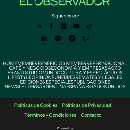
Siguenos en:
HOME
MEMBER
BENEFICIOS MEMBER
REFERÍ
NACIONAL
CAFÉ Y NEGOCIOS
ECONOMÍA Y EMPRESAS
AGRO
BRAND STUDIO
MUNDO
CULTURA Y ESPECTÁCULOS
LIFESTYLE
OPINIÓN
FÚNEBRES
REMATES Y LEGALES
EDICIONES ESPECIALES
PUBLICACIONES
NEWSLETTERS
ARGENTINA
ESPAÑA
ESTADOS UNIDOS
Políticas de Cookies
Políticas de Privacidad
Términos y Condiciones
Contacto