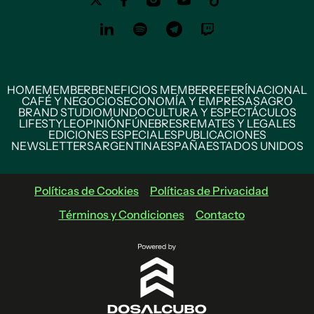
HOME
MEMBER
BENEFICIOS MEMBER
REFERÍ
NACIONAL
CAFÉ Y NEGOCIOS
ECONOMÍA Y EMPRESAS
AGRO
BRAND STUDIO
MUNDO
CULTURA Y ESPECTÁCULOS
LIFESTYLE
OPINIÓN
FÚNEBRES
REMATES Y LEGALES
EDICIONES ESPECIALES
PUBLICACIONES
NEWSLETTERS
ARGENTINA
ESPAÑA
ESTADOS UNIDOS
Políticas de Cookies
Políticas de Privacidad
Términos y Condiciones
Contacto