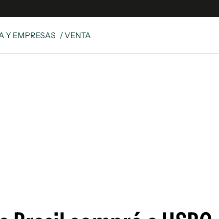
A Y EMPRESAS
/ VENTA
e
S
n
es
Siguenos en:
 y Legales
es especiales
ciones
ters
ina
 Unidos