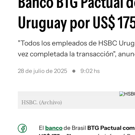
Banco BTG Pactual d
Uruguay por US$ 175
"Todos los empleados de HSBC Urugu
vez completada la transacción", anunc
28 de julio de 2025
9:02 hs
HSBC. (Archivo)
El
banco
de Brasil
BTG Pactual comp