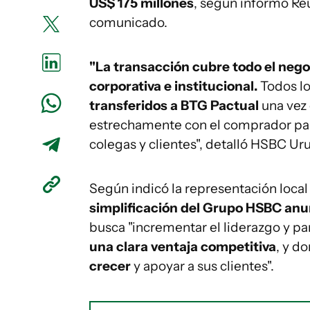
US$ 175 millones
, según informó Reu
comunicado.
"La transacción cubre todo el neg
corporativa e institucional.
Todos l
transferidos a BTG Pactual
una vez
estrechamente con el comprador p
colegas y clientes", detalló HSBC U
Según indicó la representación local
simplificación del Grupo HSBC anu
busca "incrementar el liderazgo y p
una clara ventaja competitiva
, y d
crecer
y apoyar a sus clientes".