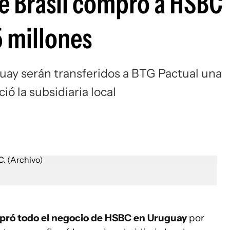
e Brasil compró a HSBC
 millones
ay serán transferidos a BTG Pactual una
ió la subsidiaria local
ró todo el negocio de HSBC en Uruguay
por