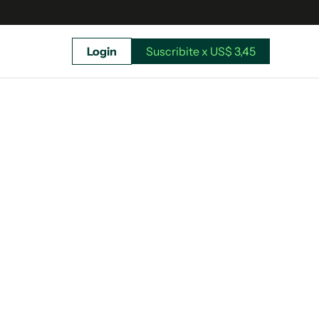
Login
Suscribite x US$ 3,45
uscríbete ahora a El Observador y elegí hasta
donde llegar.
Suscribite x US$ 3,45