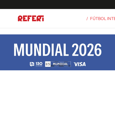
/
FÚTBOL IN
Olímpicos
S
tbol
g
ortivo