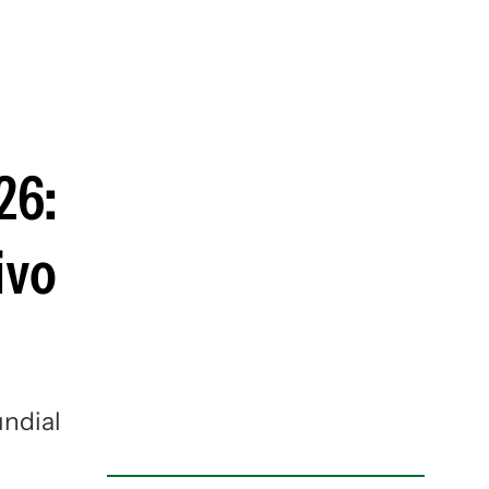
guenos en:
26:
ivo
undial