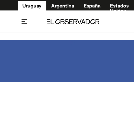
Uruguay
Argentina
España
Estados
Unidos
Home
Juegos 
Referí
Rugby
Fútbol
Básque
Mundial 2026
Tenis
Resultados Deportivos
Runnin
Fútbol internacional
Polidep
Copa Libertadores
Motor