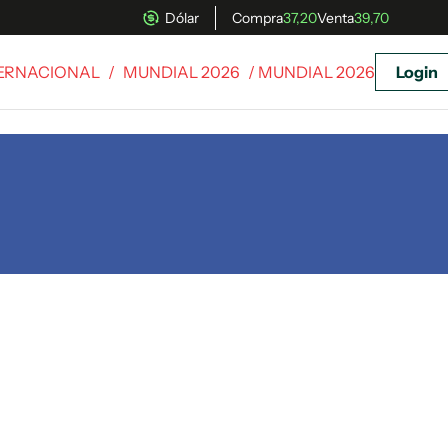
Dólar
Compra
37,20
Venta
39,70
TERNACIONAL
/
MUNDIAL 2026
/ MUNDIAL 2026
Login
uscríbete ahora a El Observador y elegí hasta
donde llegar.
Suscribite x US$ 3,45