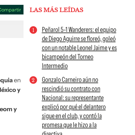
Compartir
LAS MÁS LEÍDAS
Peñarol 5-1 Wanderers: el equipo
de Diego Aguirre se floreó, goleó
con un notable Leonel Jaime y es
bicampeón del Torneo
Intermedio
Gonzalo Carneiro aún no
equia
en
rescindió su contrato con
éxico y
Nacional: su representante
explicó por qué el delantero
beom y
sigue en el club, y contó la
promesa que le hizo a la
directiva