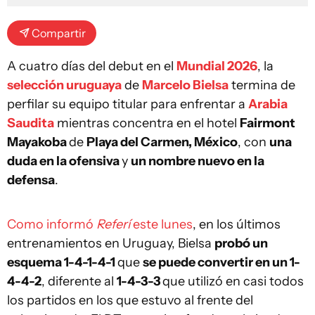
Compartir
A cuatro días del debut en el
Mundial 2026
, la
selección uruguaya
de
Marcelo Bielsa
termina de
perfilar su equipo titular para enfrentar a
Arabia
Saudita
mientras concentra en el hotel
Fairmont
Mayakoba
de
Playa del Carmen, México
, con
una
duda en la ofensiva
y
un nombre nuevo en la
defensa
.
Como informó
Referí
este lunes
, en los últimos
entrenamientos en Uruguay, Bielsa
probó un
esquema 1-4-1-4-1
que
se puede convertir en un 1-
4-4-2
, diferente al
1-4-3-3
que utilizó en casi todos
los partidos en los que estuvo al frente del