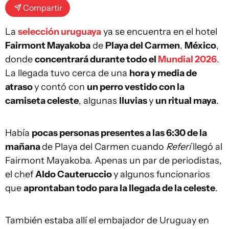
Compartir
La
selección uruguaya
ya se encuentra en el hotel
Fairmont Mayakoba
de
Playa del Carmen
,
México
,
donde
concentrará durante todo el
Mundial 2026
.
La llegada tuvo cerca de una
hora y media de
atraso
y contó con
un perro vestido con la
camiseta celeste
, algunas
lluvias
y
un ritual maya
.
Había
pocas personas presentes a las 6:30 de la
mañana
de Playa del Carmen cuando
Referí
llegó al
Fairmont Mayakoba. Apenas un par de periodistas,
el chef
Aldo Cauteruccio
y algunos funcionarios
que
aprontaban todo para la llegada de la celeste
.
También estaba allí el embajador de Uruguay en