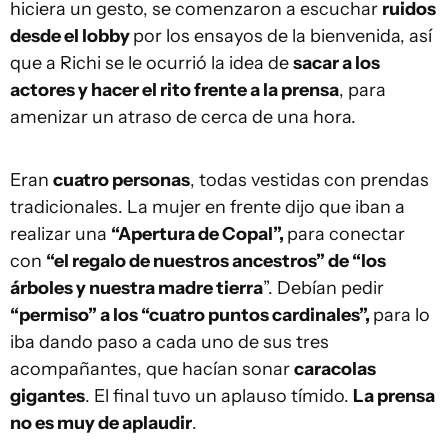
hiciera un gesto, se comenzaron a escuchar
ruidos
desde el lobby
por los ensayos de la bienvenida, así
que a Richi se le ocurrió la idea de
sacar a los
actores y hacer el rito frente a la prensa
, para
amenizar un atraso de cerca de una hora.
Eran
cuatro personas
, todas vestidas con prendas
tradicionales. La mujer en frente dijo que iban a
realizar una
“Apertura de Copal”,
para conectar
con
“el regalo de nuestros ancestros” de “los
árboles y nuestra madre tierra
”. Debían pedir
“permiso” a los “cuatro puntos cardinales”,
para lo
iba dando paso a cada uno de sus tres
acompañantes, que hacían sonar
caracolas
gigantes
. El final tuvo un aplauso tímido.
La prensa
no es muy de aplaudir
.