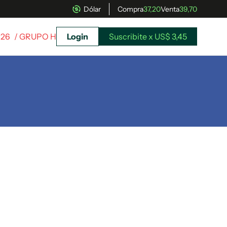
Dólar
Compra
37,20
Venta
39,70
026
/ GRUPO H
Login
Suscribite x US$ 3,45
uscríbete ahora a El Observador y elegí hasta
donde llegar.
Suscribite x US$ 3,45