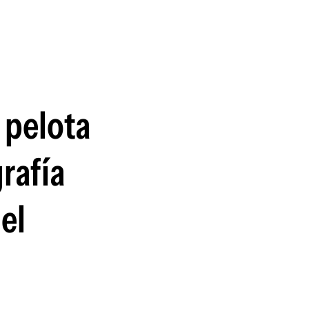
guenos en:
n pelota
grafía
el