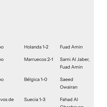
po
Holanda 1-2
Fuad Amin
po
Marruecos 2-1
Sami Al Jaber,
Fuad Amin
po
Bélgica 1-0
Saeed
Owairan
vos de
Suecia 1-3
Fahad Al