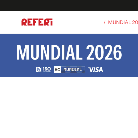
/
MUNDIAL 2
Olímpicos
S
tbol
g
ortivo