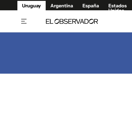
Uruguay
Argentina
España
Estados
Unidos
Home
Juegos 
Referí
Rugby
Fútbol
Básque
Mundial 2026
Tenis
Resultados Deportivos
Runnin
Fútbol internacional
Polidep
Copa Libertadores
Motor