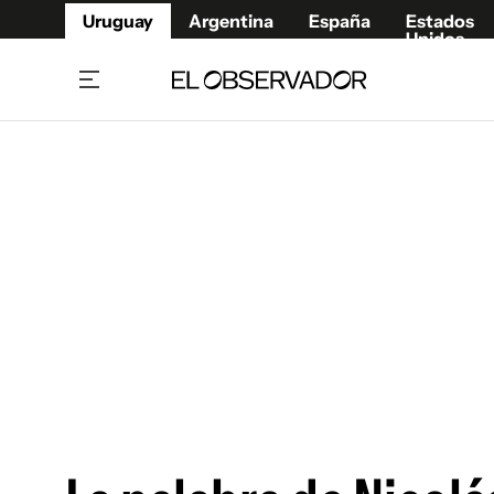
Uruguay
Argentina
España
Estados
Unidos
Home
Juegos 
Referí
Rugby
Fútbol
Básque
Mundial 2026
Tenis
Resultados Deportivos
Runnin
Fútbol internacional
Polidep
Copa Libertadores
Motor