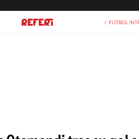
/
FÚTBOL IN
Olímpicos
S
tbol
g
ortivo