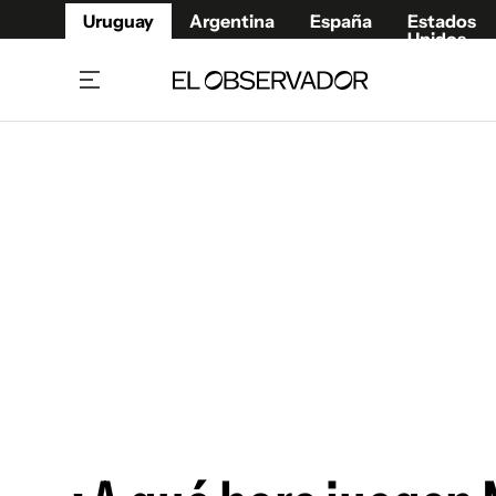
Uruguay
Argentina
España
Estados
Unidos
Home
Juegos 
Referí
Rugby
Fútbol
Básque
Mundial 2026
Tenis
Resultados Deportivos
Runnin
Fútbol internacional
Polidep
Copa Libertadores
Motor