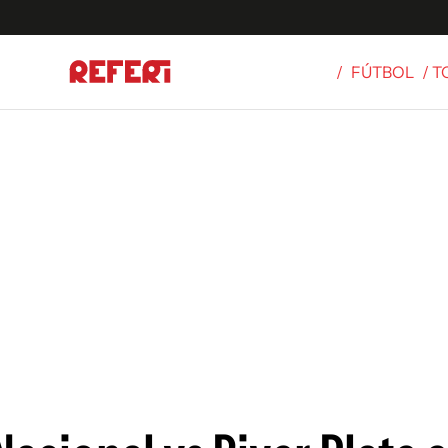
/
FÚTBOL
/ 
Olímpicos
S
tbol
g
ortivo