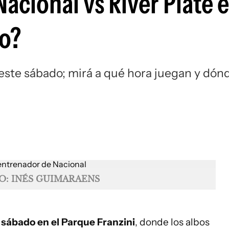
acional vs River Plate 
Si
lo?
 este sábado; mirá a qué hora juegan y dón
O: INÉS GUIMARAENS
 sábado en el Parque Franzini
, donde los albos