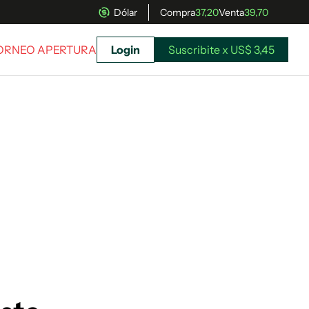
Dólar
Compra
37,20
Venta
39,70
TORNEO APERTURA
Login
Suscribite x US$ 3,45
uscríbete ahora a El Observador y elegí hasta
donde llegar.
Suscribite x US$ 3,45