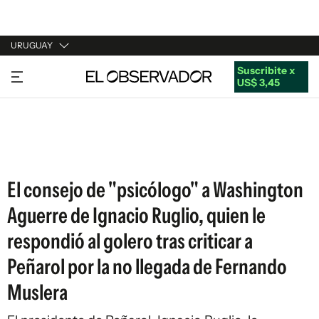
URUGUAY
Suscribite x
URUGUAY
US$ 3,45
ARGENTINA
ESPAÑA
ESTADOS UNIDOS
El consejo de "psicólogo" a Washington
Aguerre de Ignacio Ruglio, quien le
respondió al golero tras criticar a
Peñarol por la no llegada de Fernando
Muslera