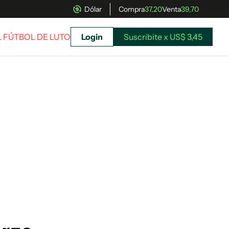
Dólar
Compra
37,20
Venta
39,70
L FÚTBOL DE LUTO
Login
Suscribite x US$ 3,45
uscríbete ahora a El Observador y elegí hasta
donde llegar.
Suscribite x US$ 3,45