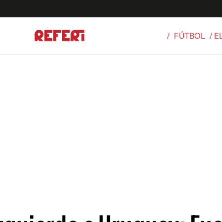
/
FÚTBOL
/ E
Olímpicos
S
tbol
g
ortivo