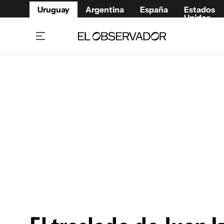
Uruguay
Argentina
España
Estados
Unidos
Home
Juegos 
Referí
Rugby
Fútbol
Básque
Mundial 2026
Tenis
Resultados Deportivos
Runnin
Fútbol internacional
Polidep
Copa Libertadores
Motor