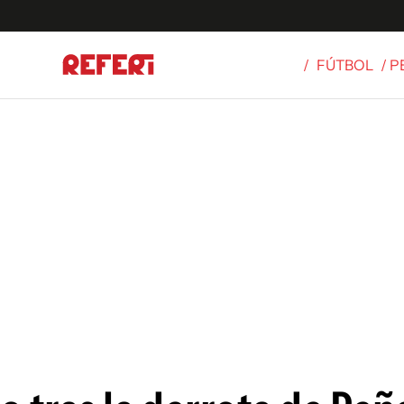
/
FÚTBOL
/ 
Olímpicos
S
tbol
g
ortivo