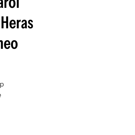
arol
guenos en:
 Heras
rneo
pp
e