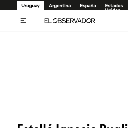
Uruguay
Argentina
España
Estados
Unidos
Home
Juegos 
Referí
Rugby
Fútbol
Básque
Mundial 2026
Tenis
Resultados Deportivos
Runnin
Fútbol internacional
Polidep
Copa Libertadores
Motor