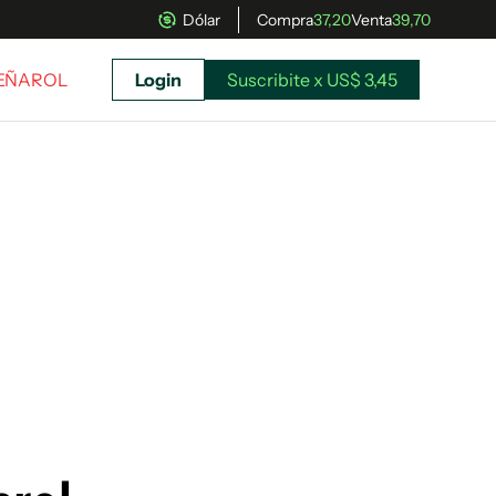
Dólar
Compra
37,20
Venta
39,70
PEÑAROL
Login
Suscribite x US$ 3,45
uscríbete ahora a El Observador y elegí hasta
donde llegar.
Suscribite x US$ 3,45