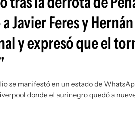
o tras la derrota de Peñ
Si
ó a Javier Feres y Hernán
nal y expresó que el to
"
glio se manifestó en un estado de WhatsA
Liverpool donde el aurinegro quedó a nuev