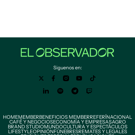
Siguenos en:
HOME
MEMBER
BENEFICIOS MEMBER
REFERÍ
NACIONAL
CAFÉ Y NEGOCIOS
ECONOMÍA Y EMPRESAS
AGRO
BRAND STUDIO
MUNDO
CULTURA Y ESPECTÁCULOS
LIFESTYLE
OPINIÓN
FÚNEBRES
REMATES Y LEGALES