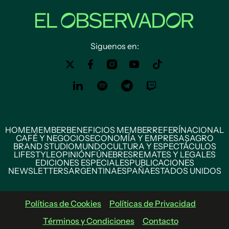
Siguenos en:
HOME
MEMBER
BENEFICIOS MEMBER
REFERÍ
NACIONAL
CAFÉ Y NEGOCIOS
ECONOMÍA Y EMPRESAS
AGRO
BRAND STUDIO
MUNDO
CULTURA Y ESPECTÁCULOS
LIFESTYLE
OPINIÓN
FÚNEBRES
REMATES Y LEGALES
EDICIONES ESPECIALES
PUBLICACIONES
NEWSLETTERS
ARGENTINA
ESPAÑA
ESTADOS UNIDOS
Políticas de Cookies
Políticas de Privacidad
Términos y Condiciones
Contacto