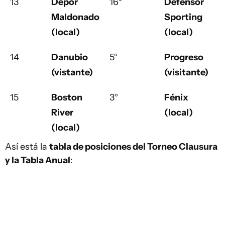
13
Depor
16°
Defensor
Maldonado
Sporting
(local)
(local)
14
Danubio
5°
Progreso
(vistante)
(visitante)
15
Boston
3°
Fénix
1
River
(local)
(local)
Así está la
tabla de posiciones del Torneo Clausura
y la Tabla Anual
: