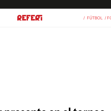
/
FÚTBOL
/ 
Olímpicos
S
tbol
g
ortivo