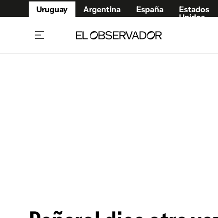
Uruguay
Argentina
España
Estados
Unidos
Home
Juegos 
Referí
Rugby
Fútbol
Básque
Mundial 2026
Tenis
Resultados Deportivos
Runnin
Fútbol internacional
Polidep
Copa Libertadores
Motor