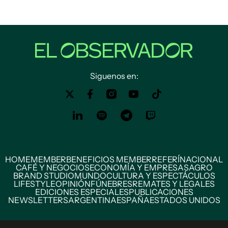
Siguenos en:
HOME
MEMBER
BENEFICIOS MEMBER
REFERÍ
NACIONAL
CAFÉ Y NEGOCIOS
ECONOMÍA Y EMPRESAS
AGRO
BRAND STUDIO
MUNDO
CULTURA Y ESPECTÁCULOS
LIFESTYLE
OPINIÓN
FÚNEBRES
REMATES Y LEGALES
EDICIONES ESPECIALES
PUBLICACIONES
NEWSLETTERS
ARGENTINA
ESPAÑA
ESTADOS UNIDOS