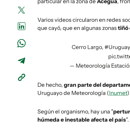
particular en la zona de
Aceguá
, fro
Varios videos circularon en redes so
que cayó, que en algunas zonas
tiñó
Cerro Largo,
#Urugua
pic.twi
— Meteorología Estació
De hecho,
gran parte del departam
Uruguayo de Meteorología (
Inumet
)
Según el organismo, hay una "
pertur
húmeda e inestable afecta el país
".