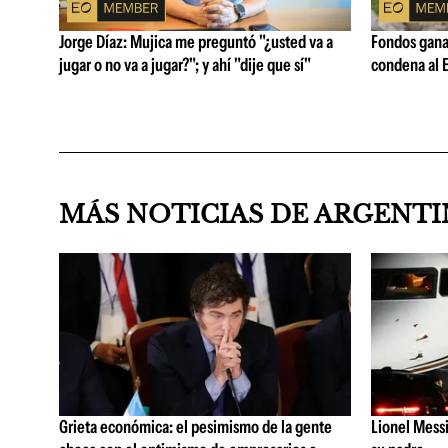
Jorge Díaz: Mujica me preguntó "¿usted va a
Fondos ganad
jugar o no va a jugar?"; y ahí "dije que sí"
condena al E
MÁS NOTICIAS DE ARGENT
Grieta económica: el pesimismo de la gente
Lionel Messi