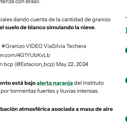
nteriza con Brasil.
ciales dando cuenta de la cantidad de granizo
 el suelo de blanco simulando la nieve
.
y
#Granizo
VIDEO ViaSilvia Techera
tter.com/4G1YUbKvLb
n bcp (@Estacion_bcp)
May 22, 2024
ento está bajo
alerta naranja
del Instituto
 por tormentas fuertes y lluvias intensas.
bación atmosférica asociada a masa de aire