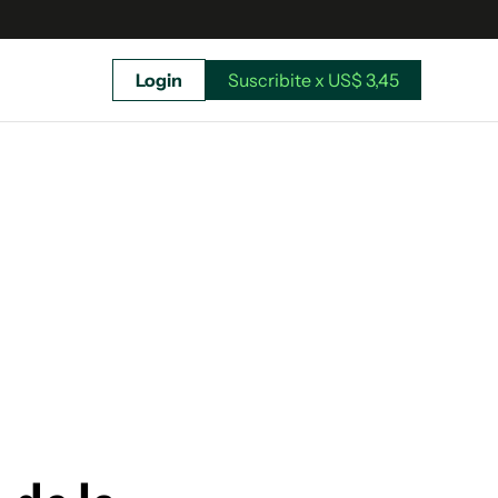
Login
Suscribite x US$ 3,45
uscríbete ahora a El Observador y elegí hasta
donde llegar.
Suscribite x US$ 3,45