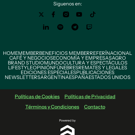
Siguenos en:
HOME
MEMBER
BENEFICIOS MEMBER
REFERÍ
NACIONAL
CAFÉ Y NEGOCIOS
ECONOMÍA Y EMPRESAS
AGRO
BRAND STUDIO
MUNDO
CULTURA Y ESPECTÁCULOS
LIFESTYLE
OPINIÓN
FÚNEBRES
REMATES Y LEGALES
EDICIONES ESPECIALES
PUBLICACIONES
NEWSLETTERS
ARGENTINA
ESPAÑA
ESTADOS UNIDOS
Políticas de Cookies
Políticas de Privacidad
Términos y Condiciones
Contacto