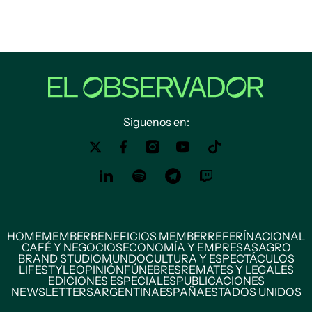
Siguenos en:
HOME
MEMBER
BENEFICIOS MEMBER
REFERÍ
NACIONAL
CAFÉ Y NEGOCIOS
ECONOMÍA Y EMPRESAS
AGRO
BRAND STUDIO
MUNDO
CULTURA Y ESPECTÁCULOS
LIFESTYLE
OPINIÓN
FÚNEBRES
REMATES Y LEGALES
EDICIONES ESPECIALES
PUBLICACIONES
NEWSLETTERS
ARGENTINA
ESPAÑA
ESTADOS UNIDOS