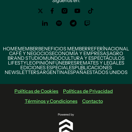
Siguenos en:
HOME
MEMBER
BENEFICIOS MEMBER
REFERÍ
NACIONAL
CAFÉ Y NEGOCIOS
ECONOMÍA Y EMPRESAS
AGRO
BRAND STUDIO
MUNDO
CULTURA Y ESPECTÁCULOS
LIFESTYLE
OPINIÓN
FÚNEBRES
REMATES Y LEGALES
EDICIONES ESPECIALES
PUBLICACIONES
NEWSLETTERS
ARGENTINA
ESPAÑA
ESTADOS UNIDOS
Políticas de Cookies
Políticas de Privacidad
Términos y Condiciones
Contacto