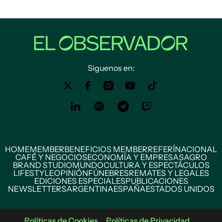
Siguenos en:
HOME
MEMBER
BENEFICIOS MEMBER
REFERÍ
NACIONAL
CAFÉ Y NEGOCIOS
ECONOMÍA Y EMPRESAS
AGRO
BRAND STUDIO
MUNDO
CULTURA Y ESPECTÁCULOS
LIFESTYLE
OPINIÓN
FÚNEBRES
REMATES Y LEGALES
EDICIONES ESPECIALES
PUBLICACIONES
NEWSLETTERS
ARGENTINA
ESPAÑA
ESTADOS UNIDOS
Políticas de Cookies
Políticas de Privacidad